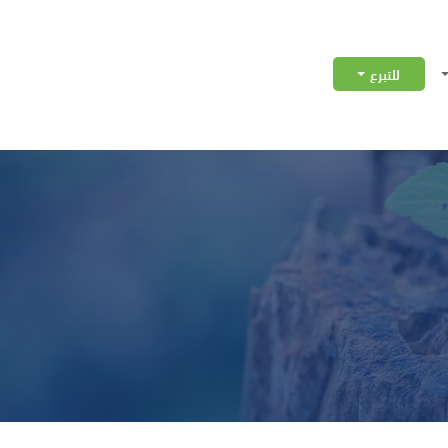
للتبرع