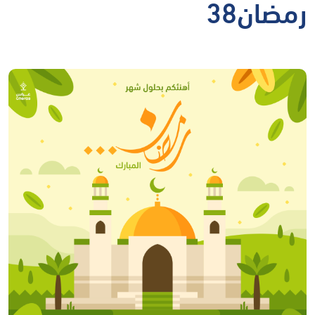
رمضان38