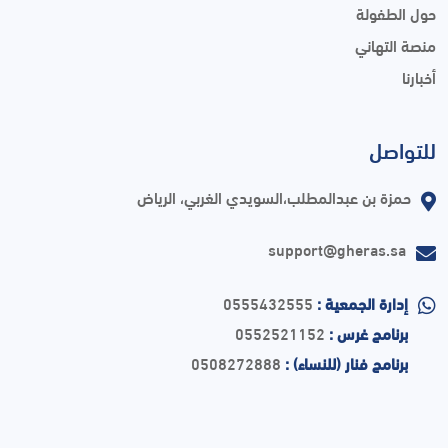
حول الطفولة
منصة التهاني
أخبارنا
للتواصل
حمزة بن عبدالمطلب،السويدي الغربي، الرياض
support@gheras.sa
إدارة الجمعية :
0555432555
برنامج غرس :
0552521152
برنامج فنار (للنساء) :
0508272888