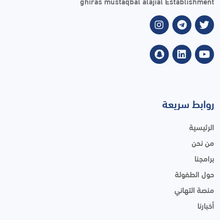
ghiras mustaqbal alajial Establishment
روابط سريعة
الرئيسية
من نحن
برامجنا
حول الطفولة
منصة التهاني
أخبارنا