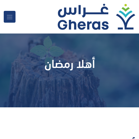
أهلا رمضان