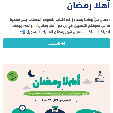
أهلا رمضان
رمضانُ هلَّ وجاءَنا بِسعادةٍ قدْ أقبَلت بقُدومهِ الحسنات يسر جمعية
غراس دعوتكم للتسجيل في برنامج: أهلاً رمضان
والذي يهدف
لتهيئة الناشئة لاستقبال شهر رمضان المبارك. للتسجيل
:
للتسجيل